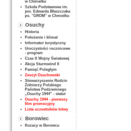
w Chmielku
Szkoła Podstawowa im.
por. Edwarda Błaszczaka
ps. "GROM" w Chmielku
Osuchy
Historia
Położenie i klimat
Informator turystyczny
Uroczystości rocznicowe
- program
Czas II Wojny Światowej
Akcja Sturmwind II
Pamięć Poległym
Zeszyt Osuchowski
Stowarzyszenie Rodzin
Żołnierzy Polskiego
Państwa Podziemnego
„Osuchy 1944” - statut
Osuchy 1944 - pierwszy
film promocyjny
Lista uczestników bitwy
Borowiec
Kozacy w Borowcu