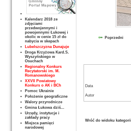
Kalendarz 2018 ze
zdjęciami
przedwojennymi i
powojennymi Łukowej i
okolic w cenie 15 zł do
Poprzedni
nabycia w skepach
Lubelszczyzna Dunajuje
Droga Krzyżowa Kard.S.
Wyszyńskiego w
Osuchach
Regionalny Konkurs
Recytatorski im. M.
Romanowskiego
XXVII Powiatowy
Konkurs o AK i BCh
Data
Pomoc Ukrainie
Autor
Położenie geograficzne
Walory przyrodnicze
Gmina Łukowa dziś...
Urzędy, instytucje i
zakłady pracy
Wróć do widoku kategori
Miejsca pamięci
narodowej