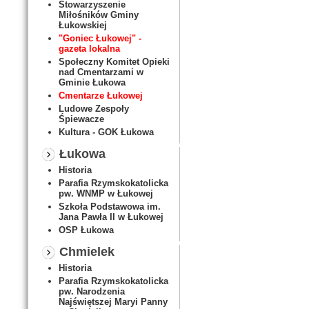
Stowarzyszenie
Miłośników Gminy
Łukowskiej
"Goniec Łukowej" -
gazeta lokalna
Społeczny Komitet Opieki
nad Cmentarzami w
Gminie Łukowa
Cmentarze Łukowej
Ludowe Zespoły
Śpiewacze
Kultura - GOK Łukowa
Łukowa
Historia
Parafia Rzymskokatolicka
pw. WNMP w Łukowej
Szkoła Podstawowa im.
Jana Pawła II w Łukowej
OSP Łukowa
Chmielek
Historia
Parafia Rzymskokatolicka
pw. Narodzenia
Najświętszej Maryi Panny