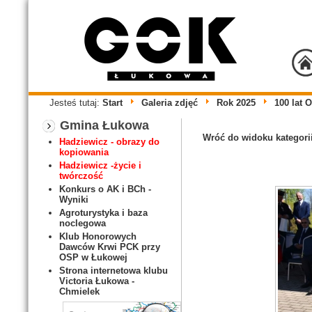
Jesteś tutaj:
Start
Galeria zdjęć
Rok 2025
100 lat 
Gmina Łukowa
Wróć do widoku kategori
Hadziewicz - obrazy do
kopiowania
Hadziewicz -życie i
twórczość
Konkurs o AK i BCh -
Wyniki
Agroturystyka i baza
noclegowa
Klub Honorowych
Dawców Krwi PCK przy
OSP w Łukowej
Strona internetowa klubu
Victoria Łukowa -
Chmielek