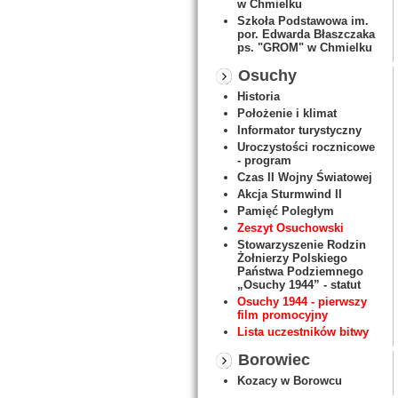
w Chmielku
Szkoła Podstawowa im.
por. Edwarda Błaszczaka
ps. "GROM" w Chmielku
Osuchy
Historia
Położenie i klimat
Informator turystyczny
Uroczystości rocznicowe
- program
Czas II Wojny Światowej
Akcja Sturmwind II
Pamięć Poległym
Zeszyt Osuchowski
Stowarzyszenie Rodzin
Żołnierzy Polskiego
Państwa Podziemnego
„Osuchy 1944” - statut
Osuchy 1944 - pierwszy
film promocyjny
Lista uczestników bitwy
Borowiec
Kozacy w Borowcu