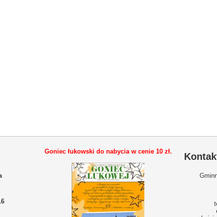
Goniec łukowski do nabycia w cenie
10 zł.
Kontak
a
Gminn
16