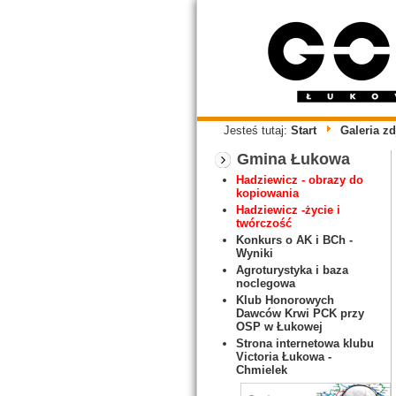
Jesteś tutaj:
Start
Galeria zd
Gmina Łukowa
Hadziewicz - obrazy do
kopiowania
Hadziewicz -życie i
twórczość
Konkurs o AK i BCh -
Wyniki
Agroturystyka i baza
noclegowa
Klub Honorowych
Dawców Krwi PCK przy
OSP w Łukowej
Strona internetowa klubu
Victoria Łukowa -
Chmielek