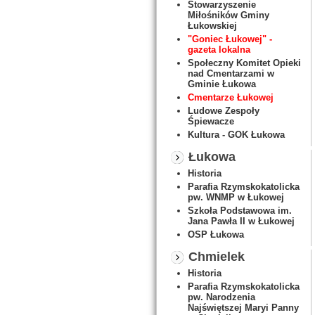
Stowarzyszenie
Miłośników Gminy
Łukowskiej
"Goniec Łukowej" -
gazeta lokalna
Społeczny Komitet Opieki
nad Cmentarzami w
Gminie Łukowa
Cmentarze Łukowej
Ludowe Zespoły
Śpiewacze
Kultura - GOK Łukowa
Łukowa
Historia
Parafia Rzymskokatolicka
pw. WNMP w Łukowej
Szkoła Podstawowa im.
Jana Pawła II w Łukowej
OSP Łukowa
Chmielek
Historia
Parafia Rzymskokatolicka
pw. Narodzenia
Najświętszej Maryi Panny