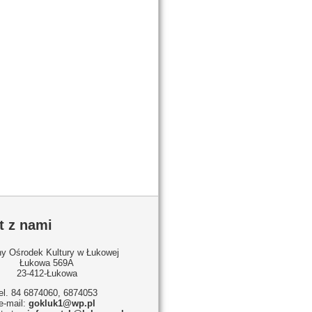
t z nami
y Ośrodek Kultury w Łukowej
Łukowa 569A
23-412-Łukowa
tel. 84 6874060, 6874053
e-mail:
gokluk1@wp.pl