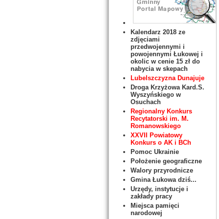
Kalendarz 2018 ze
zdjęciami
przedwojennymi i
powojennymi Łukowej i
okolic w cenie 15 zł do
nabycia w skepach
Lubelszczyzna Dunajuje
Droga Krzyżowa Kard.S.
Wyszyńskiego w
Osuchach
Regionalny Konkurs
Recytatorski im. M.
Romanowskiego
XXVII Powiatowy
Konkurs o AK i BCh
Pomoc Ukrainie
Położenie geograficzne
Walory przyrodnicze
Gmina Łukowa dziś...
Urzędy, instytucje i
zakłady pracy
Miejsca pamięci
narodowej