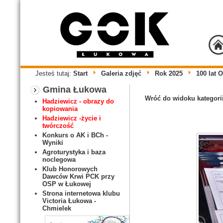
Jesteś tutaj:
Start
Galeria zdjęć
Rok 2025
100 lat 
Gmina Łukowa
Wróć do widoku kategori
Hadziewicz - obrazy do
kopiowania
Hadziewicz -życie i
twórczość
Konkurs o AK i BCh -
Wyniki
Agroturystyka i baza
noclegowa
Klub Honorowych
Dawców Krwi PCK przy
OSP w Łukowej
Strona internetowa klubu
Victoria Łukowa -
Chmielek