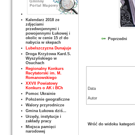
Kalendarz 2018 ze
zdjęciami
przedwojennymi i
powojennymi Łukowej i
okolic w cenie 15 zł do
Poprzedni
nabycia w skepach
Lubelszczyzna Dunajuje
Droga Krzyżowa Kard.S.
Wyszyńskiego w
Osuchach
Regionalny Konkurs
Recytatorski im. M.
Romanowskiego
XXVII Powiatowy
Konkurs o AK i BCh
Data
Pomoc Ukrainie
Autor
Położenie geograficzne
Walory przyrodnicze
Gmina Łukowa dziś...
Urzędy, instytucje i
zakłady pracy
Wróć do widoku kategori
Miejsca pamięci
narodowej