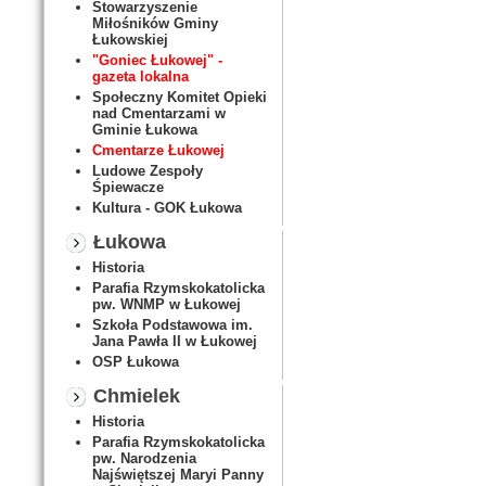
Stowarzyszenie
Miłośników Gminy
Łukowskiej
"Goniec Łukowej" -
gazeta lokalna
Społeczny Komitet Opieki
nad Cmentarzami w
Gminie Łukowa
Cmentarze Łukowej
Ludowe Zespoły
Śpiewacze
Kultura - GOK Łukowa
Łukowa
Historia
Parafia Rzymskokatolicka
pw. WNMP w Łukowej
Szkoła Podstawowa im.
Jana Pawła II w Łukowej
OSP Łukowa
Chmielek
Historia
Parafia Rzymskokatolicka
pw. Narodzenia
Najświętszej Maryi Panny