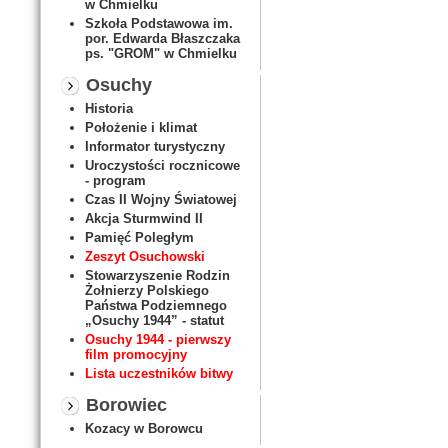
w Chmielku
Szkoła Podstawowa im.
por. Edwarda Błaszczaka
ps. "GROM" w Chmielku
Osuchy
Historia
Położenie i klimat
Informator turystyczny
Uroczystości rocznicowe
- program
Czas II Wojny Światowej
Akcja Sturmwind II
Pamięć Poległym
Zeszyt Osuchowski
Stowarzyszenie Rodzin
Żołnierzy Polskiego
Państwa Podziemnego
„Osuchy 1944” - statut
Osuchy 1944 - pierwszy
film promocyjny
Lista uczestników bitwy
Borowiec
Kozacy w Borowcu