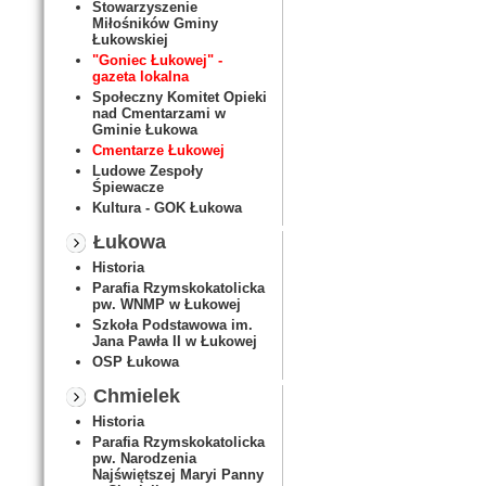
Stowarzyszenie
Miłośników Gminy
Łukowskiej
"Goniec Łukowej" -
gazeta lokalna
Społeczny Komitet Opieki
nad Cmentarzami w
Gminie Łukowa
Cmentarze Łukowej
Ludowe Zespoły
Śpiewacze
Kultura - GOK Łukowa
Łukowa
Historia
Parafia Rzymskokatolicka
pw. WNMP w Łukowej
Szkoła Podstawowa im.
Jana Pawła II w Łukowej
OSP Łukowa
Chmielek
Historia
Parafia Rzymskokatolicka
pw. Narodzenia
Najświętszej Maryi Panny