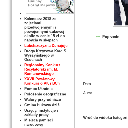
Kalendarz 2018 ze
zdjęciami
przedwojennymi i
powojennymi Łukowej i
okolic w cenie 15 zł do
Poprzedni
nabycia w skepach
Lubelszczyzna Dunajuje
Droga Krzyżowa Kard.S.
Wyszyńskiego w
Osuchach
Regionalny Konkurs
Recytatorski im. M.
Romanowskiego
XXVII Powiatowy
Konkurs o AK i BCh
Data
Pomoc Ukrainie
Autor
Położenie geograficzne
Walory przyrodnicze
Gmina Łukowa dziś...
Urzędy, instytucje i
zakłady pracy
Wróć do widoku kategori
Miejsca pamięci
narodowej