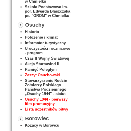
w Chmielku
Szkoła Podstawowa im.
por. Edwarda Błaszczaka
ps. "GROM" w Chmielku
Osuchy
Historia
Położenie i klimat
Informator turystyczny
Uroczystości rocznicowe
- program
Czas II Wojny Światowej
Akcja Sturmwind II
Pamięć Poległym
Zeszyt Osuchowski
Stowarzyszenie Rodzin
Żołnierzy Polskiego
Państwa Podziemnego
„Osuchy 1944” - statut
Osuchy 1944 - pierwszy
film promocyjny
Lista uczestników bitwy
Borowiec
Kozacy w Borowcu