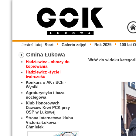
Jesteś tutaj:
Start
Galeria zdjęć
Rok 2025
100 lat 
Gmina Łukowa
Wróć do widoku kategori
Hadziewicz - obrazy do
kopiowania
Hadziewicz -życie i
twórczość
Konkurs o AK i BCh -
Wyniki
Agroturystyka i baza
noclegowa
Klub Honorowych
Dawców Krwi PCK przy
OSP w Łukowej
Strona internetowa klubu
Victoria Łukowa -
Chmielek