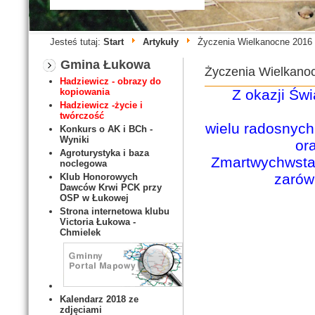
Jesteś tutaj:
Start
Artykuły
Życzenia Wielkanocne 2016
Gmina Łukowa
Życzenia Wielkano
Hadziewicz - obrazy do
Z okazji Św
kopiowania
Hadziewicz -życie i
twórczość
wielu radosnych
Konkurs o AK i BCh -
Wyniki
or
Agroturystyka i baza
Zmartwychwstał
noclegowa
zarów
Klub Honorowych
Dawców Krwi PCK przy
OSP w Łukowej
Strona internetowa klubu
Victoria Łukowa -
Chmielek
Kalendarz 2018 ze
zdjęciami