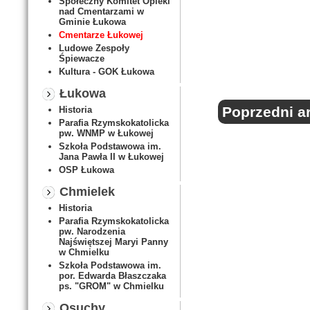
Społeczny Komitet Opieki
nad Cmentarzami w
Gminie Łukowa
Cmentarze Łukowej
Ludowe Zespoły
Śpiewacze
Kultura - GOK Łukowa
Łukowa
Poprzedni ar
Historia
Parafia Rzymskokatolicka
pw. WNMP w Łukowej
Szkoła Podstawowa im.
Jana Pawła II w Łukowej
OSP Łukowa
Chmielek
Historia
Parafia Rzymskokatolicka
pw. Narodzenia
Najświętszej Maryi Panny
w Chmielku
Szkoła Podstawowa im.
por. Edwarda Błaszczaka
ps. "GROM" w Chmielku
Osuchy