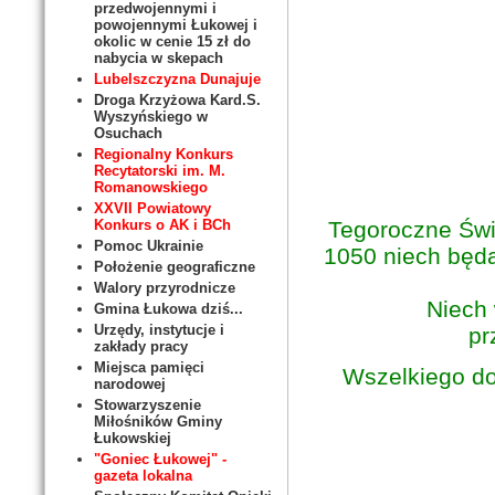
przedwojennymi i
powojennymi Łukowej i
okolic w cenie 15 zł do
nabycia w skepach
Lubelszczyzna Dunajuje
Droga Krzyżowa Kard.S.
Wyszyńskiego w
Osuchach
Regionalny Konkurs
Recytatorski im. M.
Romanowskiego
XXVII Powiatowy
Tegoroczne Świ
Konkurs o AK i BCh
Pomoc Ukrainie
1050 niech będ
Położenie geograficzne
Walory przyrodnicze
Niech 
Gmina Łukowa dziś...
Urzędy, instytucje i
pr
zakłady pracy
Miejsca pamięci
Wszelkiego do
narodowej
Stowarzyszenie
Miłośników Gminy
Łukowskiej
"Goniec Łukowej" -
gazeta lokalna