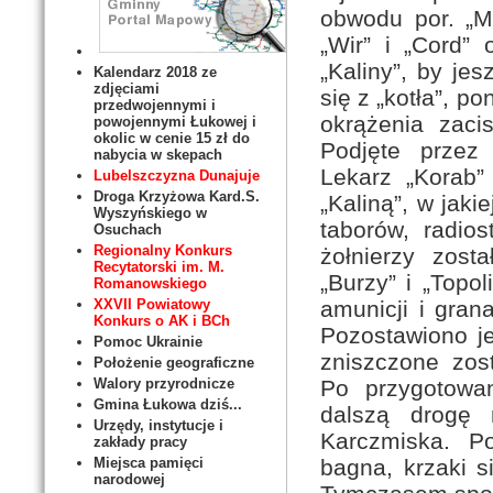
obwodu por. „Ma
„Wir” i „Cord”
„Kaliny”, by je
Kalendarz 2018 ze
zdjęciami
się z „kotła”, p
przedwojennymi i
okrążenia zaci
powojennymi Łukowej i
okolic w cenie 15 zł do
Podjęte przez
nabycia w skepach
Lekarz „Korab”
Lubelszczyzna Dunajuje
Droga Krzyżowa Kard.S.
„Kaliną”, w jaki
Wyszyńskiego w
taborów, radio
Osuchach
Regionalny Konkurs
żołnierzy zost
Recytatorski im. M.
„Burzy” i „Topol
Romanowskiego
amunicji i gra
XXVII Powiatowy
Konkurs o AK i BCh
Pozostawiono je
Pomoc Ukrainie
zniszczone zost
Położenie geograficzne
Po przygotowa
Walory przyrodnicze
Gmina Łukowa dziś...
dalszą drogę 
Urzędy, instytucje i
Karczmiska. Po
zakłady pracy
bagna, krzaki s
Miejsca pamięci
narodowej