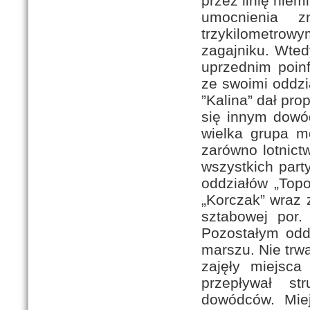
przez linię niem
umocnienia z
trzykilometro
zagajniku. Wted
uprzednim poinf
ze swoimi oddzi
”Kalina” dał pro
się innym dowó
wielka grupa m
zarówno lotnict
wszystkich part
oddziałów „Topo
„Korczak” wraz 
sztabowej por.
Pozostałym odd
marszu. Nie trwa
zajęły miejsca
przepływał st
dowódców. Miej