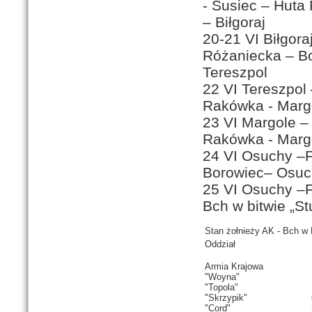
- Susiec – Huta
– Biłgoraj
20-21 VI Biłgora
Różaniecka – B
Tereszpol
22 VI Tereszpol
Rakówka - Margo
23 VI Margole –
Rakówka - Marg
24 VI Osuchy –F
Borowiec– Osuc
25 VI Osuchy –F
Bch w bitwie „St
Stan żołnieży AK - Bch w 
Oddział
Armia Krajowa
"Woyna"
"Topola"
"Skrzypik"
"Cord"