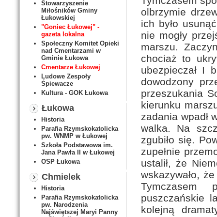
Tymczasem spoty
Stowarzyszenie
olbrzymie drze
Miłośników Gminy
Łukowskiej
ich było usunąć
"Goniec Łukowej" -
nie mogły przejś
gazeta lokalna
Społeczny Komitet Opieki
marszu. Zaczyn
nad Cmentarzami w
chociaż to ukr
Gminie Łukowa
Cmentarze Łukowej
ubezpieczał I b
Ludowe Zespoły
dowodzony przez
Śpiewacze
przeszukania So
Kultura - GOK Łukowa
kierunku marszu
Łukowa
zadania wpadł w
Historia
walka. Na szcz
Parafia Rzymskokatolicka
pw. WNMP w Łukowej
zgubiło się. Po
Szkoła Podstawowa im.
zupełnie przemo
Jana Pawła II w Łukowej
ustalił, że Nie
OSP Łukowa
wskazywało, że 
Chmielek
Tymczasem pa
Historia
puszczańskie la
Parafia Rzymskokatolicka
pw. Narodzenia
kolejną dramat
Najświętszej Maryi Panny