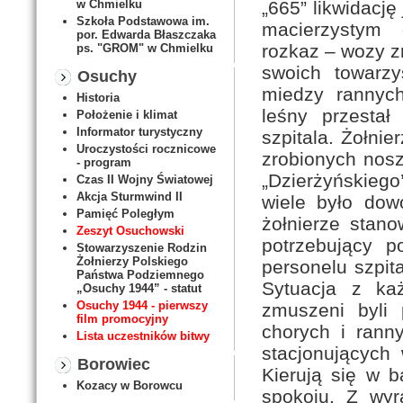
„665” likwidację
w Chmielku
Szkoła Podstawowa im.
macierzystym 
por. Edwarda Błaszczaka
rozkaz – wozy zn
ps. "GROM" w Chmielku
swoich towarzy
Osuchy
miedzy rannych
Historia
leśny przestał
Położenie i klimat
Informator turystyczny
szpitala. Żołnie
Uroczystości rocznicowe
zrobionych nos
- program
„Dzierżyńskiego’
Czas II Wojny Światowej
Akcja Sturmwind II
wiele było dow
Pamięć Poległym
żołnierze stan
Zeszyt Osuchowski
potrzebujący p
Stowarzyszenie Rodzin
Żołnierzy Polskiego
personelu szpit
Państwa Podziemnego
Sytuacja z każ
„Osuchy 1944” - statut
Osuchy 1944 - pierwszy
zmuszeni byli
film promocyjny
chorych i ranny
Lista uczestników bitwy
stacjonujących 
Borowiec
Kierują się w b
Kozacy w Borowcu
spokoju. Z wyr