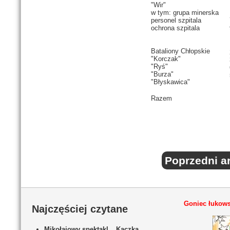
"Wir"
w tym: grupa minerska
personel szpitala
ochrona szpitala
Bataliony Chłopskie
"Korczak"
"Ryś"
"Burza"
"Błyskawica"
Razem
Poprzedni ar
Goniec łukows
Najczęściej czytane
Mikołajowy spektakl „ Kaczka