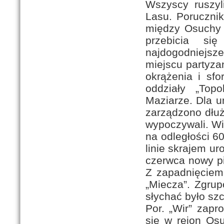
Wszyscy ruszyl
Lasu. Porucznik
między Osuchy 
przebicia si
najdogodniejsz
miejscu partyza
okrążenia i sf
oddziały „Top
Maziarze. Dla 
zarządzono dłuż
wypoczywali. Wi
na odległości 60
linie skrajem 
czerwca nowy pi
Z zapadnięciem
„Miecza”. Zgrupo
słychać było sz
Por. „Wir” zapr
się w rejon Os