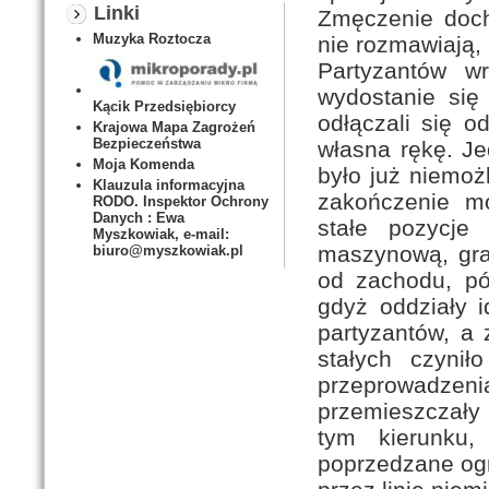
Linki
Zmęczenie doch
Muzyka Roztocza
nie rozmawiają, 
Partyzantów w
wydostanie się 
Kącik Przedsiębiorcy
odłączali się o
Krajowa Mapa Zagrożeń
Bezpieczeństwa
własna rękę. Jed
Moja Komenda
było już niemożl
Klauzula informacyjna
zakończenie mo
RODO. Inspektor Ochrony
Danych : Ewa
stałe pozycje
Myszkowiak, e-mail:
maszynową, gra
biuro@myszkowiak.pl
od zachodu, pó
gdyż oddziały 
partyzantów, a 
stałych czynił
przeprowadz
przemieszczały
tym kierunku,
poprzedzane ogn