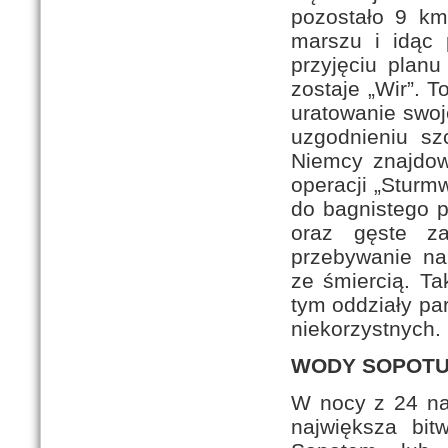
pozostało 9 km
marszu i idąc
przyjęciu plan
zostaje „Wir”. 
uratowanie swo
uzgodnieniu sz
Niemcy znajdow
operacji „Sturm
do bagnistego p
oraz gęste za
przebywanie na
ze śmiercią. Ta
tym oddziały pa
niekorzystnych. 
WODY SOPOTU 
W nocy z 24 na 25 czerwca o godzinie pierwszej rozpoczęła się największa bitwa partyzancka w Polsce nazywana bitwą nad Sopotem lub pod Osuchami. Walkę rozpoczęły oddziały partyzanckie: BCh „Skrzypika” i AK „Topoli”, które po zapadnięciu nocy miały za zadanie przebić się przez drogę łączącą Fryszarkę ze wsią Borowiec. Zadanie polegało na przejściu bezpośrednio do linii nieprzyjaciela i przerwaniu szturmem pierścienia okrążenia, a następnie przeskoczeniu z uroczyska Maziarze do uroczyska las Czarna Rzeczka i kontynuowaniu szybkiego marszu w kierunku wsi Hamernia w celu odsunięcia się od wroga. Oddziały „Skrzypika” i „Topoli” około północy opuściły swoje miejsca postoju i skradając się przeszły na pozycje wyjściowe. W pół godziny potem rozpoczął się szturm na pozycje wroga, broń maszynowa została wysunięta do przodu. Żołnierze dostali rozkaz otworzyć ogień dopiero po podejściu do linii niemieckich na bliską odległość, noc była nadzwyczaj ciemna. Ciemność ta z jednej strony sprzyjała walczącym, ponieważ byli niewidoczni, a z drugiej strony przeszkadzała, bowiem utrudniała komunikowanie się i dowodzenie. Niestety jeden z żołnierzy łamiąc gałązkę zdradził położenie i zamiary partyzantów. Niemcy błyskawicznie otworzyli ogień z broni maszynowej i oświetlali teren rakietami. W momencie noc przeistoczyła się w dzień. Wrogowie zaczęli strzelać kulami zapalnymi i świetlnymi. „Skrzypik” rzucił rozkaz do szturmu. Odległość od nieprzyjaciela zmniejszała się gwałtownie. Jednocześnie wszyscy otworzyli ogień huraganowy na Niemców. Niestety pierwsi atakujący żołnierze wpadli na miny i zginęli. W parę chwil potem do akcji włączyła się artyleria niemiecka oraz wprowadzono granatniki i moździerze. Po kilku minutach żołnierze zrozumieli, że szturm zakończy się niepowodzeniem. W świetle rakiet widać było, jak grupa żołnierzy usiłuje kontynuować szturm. Niemcy mają nad partyzantami nie tylko przewagę ognia uzbrojenia i sił, ale do tego mają lepsze pozycje. Linia ich przebiega wzdłuż wzgórza, z którego strzelają prosto w twarz. „Skrzypik” rzucił rozkaz odwrotu, żołnierze skokami wycofali się. Podczas szturmu pod Malcami z oddziału BCh „Skrzypika” zginęło wielu żołnierzy. Podobny przebieg akcji miało natarcie oddziału AK ppor. „Topoli”. Wszyscy z oddziału nacierając na Niemców nie zachowali idealnej ciszy. Słychać było trzask łamanych gałęzi, jak i szelest liści. Po chwili przed nimi pada strzał i staje się jasno jak w dzień. Niemcy wys