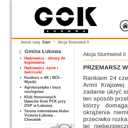
Jesteś tutaj:
Start
Akcja Sturmwind II
Gmina Łukowa
Akcja Sturmwind II
Hadziewicz - obrazy do
kopiowania
PRZEMARSZ W
Hadziewicz -życie i
twórczość
Rankiem 24 czer
Konkurs o AK i BCh -
Wyniki
Armii Krajowej
Agroturystyka i baza
zadanie ukryć s
noclegowa
Klub Honorowych
ten sposób prze
Dawców Krwi PCK przy
którzy domaga
OSP w Łukowej
okrążenia niem
Strona internetowa klubu
Victoria Łukowa -
przeciwko rozka
Chmielek
tej niebezpiec