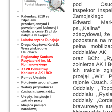
pod Osuch
Inspektor Inspe
Zamojskieg
Kalendarz 2018 ze
zdjęciami
Edward Marki
przedwojennymi i
ps.,,Kalina"
powojennymi Łukowej i
okolic w cenie 15 zł do
zdecydował, że 
nabycia w skepach
pozostaną na m
Lubelszczyzna Dunajuje
Droga Krzyżowa Kard.S.
pełna mobiliza
Wyszyńskiego w
oddziałów AK: ,,
Osuchach
Regionalny Konkurs
oraz BCh: ,,Ry
Recytatorski im. M.
żołnierze AK i 
Romanowskiego
ich trakcie zg
XXVII Powiatowy
Konkurs o AK i BCh
przejął ,,Wir".
Pomoc Ukrainie
rejonie Osuch. 
Położenie geograficzne
Oddziały ,,Topo
Walory przyrodnicze
Gmina Łukowa dziś...
oddziału ,,Rysi
Urzędy, instytucje i
oddziały ,,Cord
zakłady pracy
brawurowym ata
Miejsca pamięci
narodowej