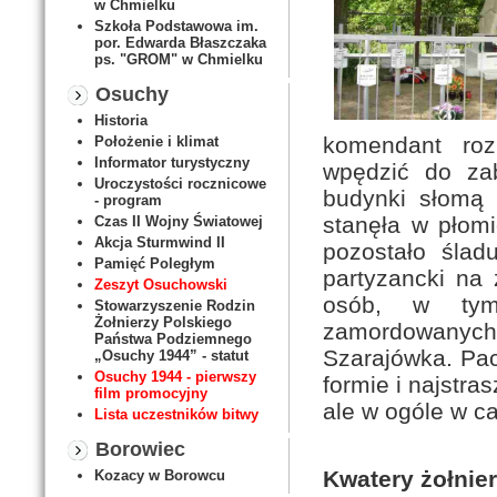
w Chmielku
Szkoła Podstawowa im.
por. Edwarda Błaszczaka
ps. "GROM" w Chmielku
Osuchy
Historia
komendant roz
Położenie i klimat
Informator turystyczny
wpędzić do za
Uroczystości rocznicowe
budynki słomą 
- program
stanęła w płom
Czas II Wojny Światowej
Akcja Sturmwind II
pozostało śla
Pamięć Poległym
partyzancki na
Zeszyt Osuchowski
osób, w tym
Stowarzyszenie Rodzin
Żołnierzy Polskiego
zamordowanyc
Państwa Podziemnego
Szarajówka. Pac
„Osuchy 1944” - statut
Osuchy 1944 - pierwszy
formie i najstra
film promocyjny
ale w ogóle w ca
Lista uczestników bitwy
Borowiec
Kwatery żołnier
Kozacy w Borowcu