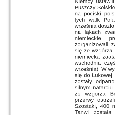
Niemcy ustawili
Puszczy Solskie
na pociski polsk
tych walk Pola
września doszło
na łąkach zwa
niemieckie p
zorganizowali 
się ze wzgórza
niemiecka zaat
wschodnia częś
września). W wy
się do Łukowej.
zostały odpart
silnym natarciu
ze wzgórza Bo
przerwy ostrze
Szostaki, 400 m
Tanwi została