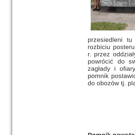
przesiedleni t
rozbiciu poster
r. przez oddzi
powrócić do s
zagłady i ofia
pomnik postawio
do obozów tj. pl
Pomnik powstań