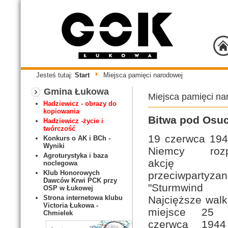
Jesteś tutaj:
Start
Miejsca pamięci narodowej
Gmina Łukowa
Miejsca pamięci na
Hadziewicz - obrazy do
kopiowania
Bitwa pod Osu
Hadziewicz -życie i
twórczość
19 czerwca 194
Konkurs o AK i BCh -
Wyniki
Niemcy rozpo
Agroturystyka i baza
akcję
noclegowa
Klub Honorowych
przeciwpartyza
Dawców Krwi PCK przy
"Sturmwind
OSP w Łukowej
Najcięższe walk
Strona internetowa klubu
Victoria Łukowa -
miejsce 25
Chmielek
czerwca 1944