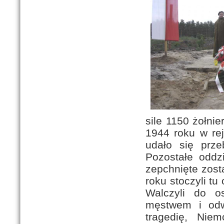
sile 1150 żołni
1944 roku w rej
udało się prze
Pozostałe oddz
zepchnięte zost
roku stoczyli tu
Walczyli do os
męstwem i odw
tragedię, Nie