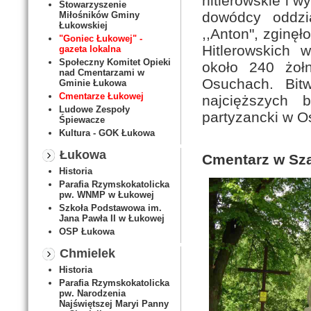
hitlerowskie i w
Stowarzyszenie
dowódcy oddzia
Miłośników Gminy
Łukowskiej
,,Anton", zginę
"Goniec Łukowej" -
Hitlerowskich 
gazeta lokalna
Społeczny Komitet Opieki
około 240 żoł
nad Cmentarzami w
Osuchach. Bit
Gminie Łukowa
Cmentarze Łukowej
najcięższych 
Ludowe Zespoły
partyzancki w O
Śpiewacze
Kultura - GOK Łukowa
Łukowa
Cmentarz w Sz
Historia
Parafia Rzymskokatolicka
pw. WNMP w Łukowej
Szkoła Podstawowa im.
Jana Pawła II w Łukowej
OSP Łukowa
Chmielek
Historia
Parafia Rzymskokatolicka
pw. Narodzenia
Najświętszej Maryi Panny