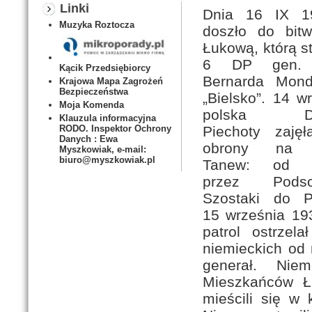
Linki
Dnia 16 IX 1
Muzyka Roztocza
doszło do bit
Łukową, którą s
6 DP gen. 
Kącik Przedsiębiorcy
Bernarda Mon
Krajowa Mapa Zagrożeń
Bezpieczeństwa
„Bielsko”. 14 w
Moja Komenda
polska Dy
Klauzula informacyjna
Piechoty zajęł
RODO. Inspektor Ochrony
Danych : Ewa
obrony na 
Myszkowiak, e-mail:
biuro@myszkowiak.pl
Tanew: od 
przez Podsoś
Szostaki do Pi
15 września 19
patrol ostrzel
niemieckich od
generał. Nie
Mieszkańców Ł
mieścili się w