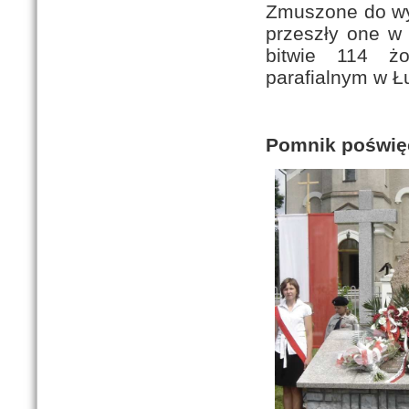
Zmuszone do wyc
przeszły one w 
bitwie 114 żo
parafialnym w Ł
Pomnik poświęc