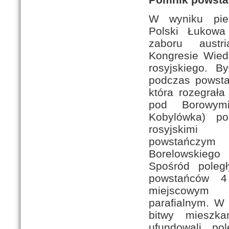
W wyniku pier
Polski Łukowa
zaboru austr
Kongresie Wied
rosyjskiego. B
podczas powsta
która rozegrała
pod Borowym
Kobylówka) po
rosyjskimi
powstańczym
Borelowskie
Spośród poległ
powstańców 
miejscowy
parafialnym. W 
bitwy mieszka
ufundowali po