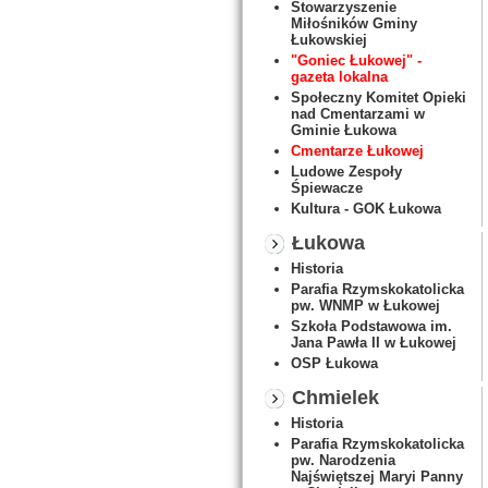
Stowarzyszenie
Miłośników Gminy
Łukowskiej
"Goniec Łukowej" -
gazeta lokalna
Społeczny Komitet Opieki
nad Cmentarzami w
Gminie Łukowa
Cmentarze Łukowej
Ludowe Zespoły
Śpiewacze
Kultura - GOK Łukowa
Łukowa
Historia
Parafia Rzymskokatolicka
pw. WNMP w Łukowej
Szkoła Podstawowa im.
Jana Pawła II w Łukowej
OSP Łukowa
Chmielek
Historia
Parafia Rzymskokatolicka
pw. Narodzenia
Najświętszej Maryi Panny