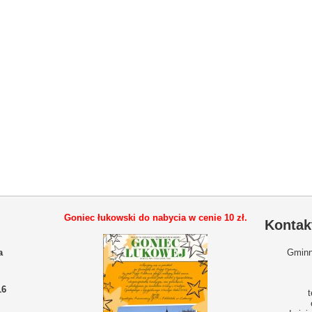
Goniec łukowski do nabycia w cenie
10 zł.
Kontak
a
Gminn
16