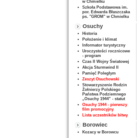
w Chmielku
Szkoła Podstawowa im.
por. Edwarda Błaszczaka
ps. "GROM" w Chmielku
Osuchy
Historia
Położenie i klimat
Informator turystyczny
Uroczystości rocznicowe
- program
Czas II Wojny Światowej
Akcja Sturmwind II
Pamięć Poległym
Zeszyt Osuchowski
Stowarzyszenie Rodzin
Żołnierzy Polskiego
Państwa Podziemnego
„Osuchy 1944” - statut
Osuchy 1944 - pierwszy
film promocyjny
Lista uczestników bitwy
Borowiec
Kozacy w Borowcu