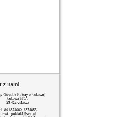
t z nami
y Ośrodek Kultury w Łukowej
Łukowa 569A
23-412-Łukowa
tel. 84 6874060, 6874053
e-mail:
gokluk1@wp.pl