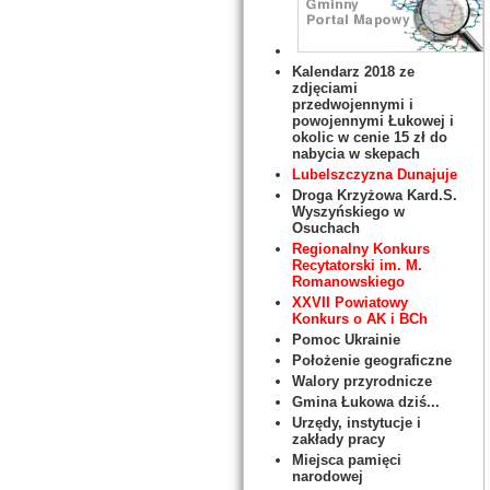
Kalendarz 2018 ze
zdjęciami
przedwojennymi i
powojennymi Łukowej i
okolic w cenie 15 zł do
nabycia w skepach
Lubelszczyzna Dunajuje
Droga Krzyżowa Kard.S.
Wyszyńskiego w
Osuchach
Regionalny Konkurs
Recytatorski im. M.
Romanowskiego
XXVII Powiatowy
Konkurs o AK i BCh
Pomoc Ukrainie
Położenie geograficzne
Walory przyrodnicze
Gmina Łukowa dziś...
Urzędy, instytucje i
zakłady pracy
Miejsca pamięci
narodowej