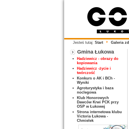
Jesteś tutaj:
Start
Galeria zd
Gmina Łukowa
Hadziewicz - obrazy do
kopiowania
Hadziewicz -życie i
twórczość
Konkurs o AK i BCh -
Wyniki
Agroturystyka i baza
noclegowa
Klub Honorowych
Dawców Krwi PCK przy
OSP w Łukowej
Strona internetowa klubu
Victoria Łukowa -
Chmielek