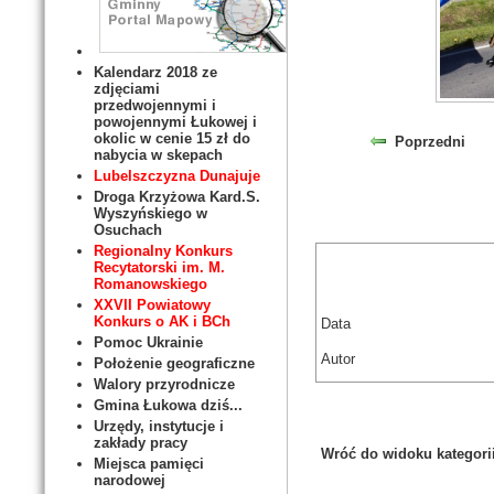
Kalendarz 2018 ze
zdjęciami
przedwojennymi i
powojennymi Łukowej i
okolic w cenie 15 zł do
Poprzedni
nabycia w skepach
Lubelszczyzna Dunajuje
Droga Krzyżowa Kard.S.
Wyszyńskiego w
Osuchach
Regionalny Konkurs
Recytatorski im. M.
Romanowskiego
XXVII Powiatowy
Konkurs o AK i BCh
Data
Pomoc Ukrainie
Autor
Położenie geograficzne
Walory przyrodnicze
Gmina Łukowa dziś...
Urzędy, instytucje i
zakłady pracy
Wróć do widoku kategori
Miejsca pamięci
narodowej