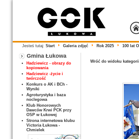
Jesteś tutaj:
Start
Galeria zdjęć
Rok 2025
100 lat 
Gmina Łukowa
Wróć do widoku kategori
Hadziewicz - obrazy do
kopiowania
Hadziewicz -życie i
twórczość
Konkurs o AK i BCh -
Wyniki
Agroturystyka i baza
noclegowa
Klub Honorowych
Dawców Krwi PCK przy
OSP w Łukowej
Strona internetowa klubu
Victoria Łukowa -
Chmielek