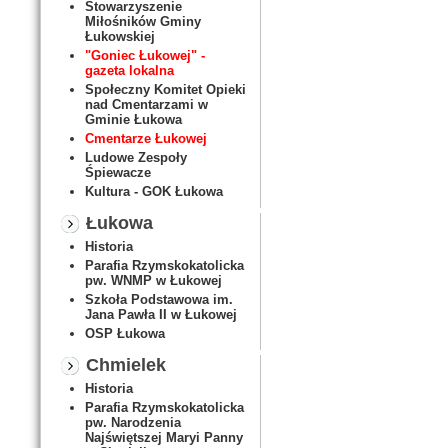
Stowarzyszenie
Miłośników Gminy
Łukowskiej
"Goniec Łukowej" -
gazeta lokalna
Społeczny Komitet Opieki
nad Cmentarzami w
Gminie Łukowa
Cmentarze Łukowej
Ludowe Zespoły
Śpiewacze
Kultura - GOK Łukowa
Łukowa
Historia
Parafia Rzymskokatolicka
pw. WNMP w Łukowej
Szkoła Podstawowa im.
Jana Pawła II w Łukowej
OSP Łukowa
Chmielek
Historia
Parafia Rzymskokatolicka
pw. Narodzenia
Najświętszej Maryi Panny