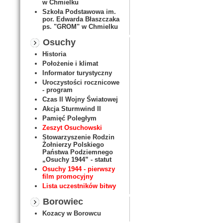
w Chmielku
Szkoła Podstawowa im.
por. Edwarda Błaszczaka
ps. "GROM" w Chmielku
Osuchy
Historia
Położenie i klimat
Informator turystyczny
Uroczystości rocznicowe
- program
Czas II Wojny Światowej
Akcja Sturmwind II
Pamięć Poległym
Zeszyt Osuchowski
Stowarzyszenie Rodzin
Żołnierzy Polskiego
Państwa Podziemnego
„Osuchy 1944” - statut
Osuchy 1944 - pierwszy
film promocyjny
Lista uczestników bitwy
Borowiec
Kozacy w Borowcu