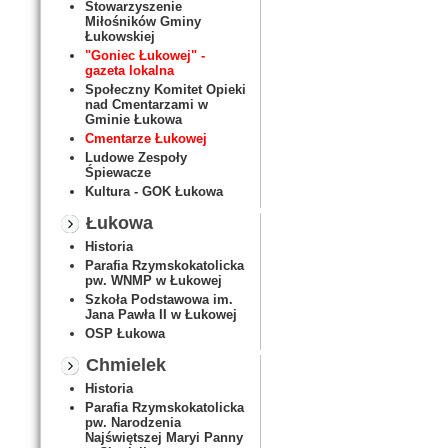
Stowarzyszenie
Miłośników Gminy
Łukowskiej
"Goniec Łukowej" -
gazeta lokalna
Społeczny Komitet Opieki
nad Cmentarzami w
Gminie Łukowa
Cmentarze Łukowej
Ludowe Zespoły
Śpiewacze
Kultura - GOK Łukowa
Łukowa
Historia
Parafia Rzymskokatolicka
pw. WNMP w Łukowej
Szkoła Podstawowa im.
Jana Pawła II w Łukowej
OSP Łukowa
Chmielek
Historia
Parafia Rzymskokatolicka
pw. Narodzenia
Najświętszej Maryi Panny