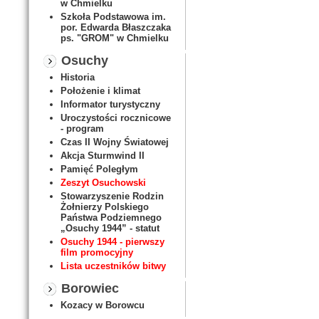
w Chmielku
Szkoła Podstawowa im.
por. Edwarda Błaszczaka
ps. "GROM" w Chmielku
Osuchy
Historia
Położenie i klimat
Informator turystyczny
Uroczystości rocznicowe
- program
Czas II Wojny Światowej
Akcja Sturmwind II
Pamięć Poległym
Zeszyt Osuchowski
Stowarzyszenie Rodzin
Żołnierzy Polskiego
Państwa Podziemnego
„Osuchy 1944” - statut
Osuchy 1944 - pierwszy
film promocyjny
Lista uczestników bitwy
Borowiec
Kozacy w Borowcu