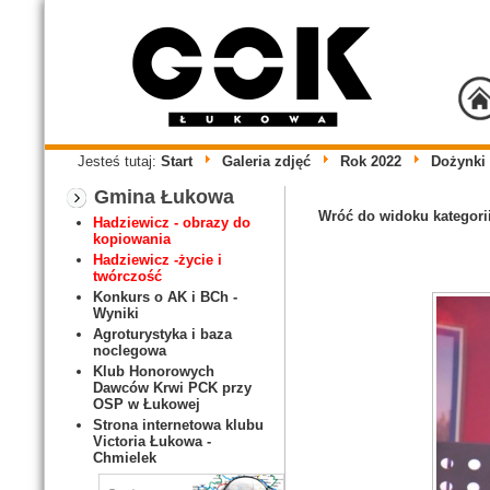
Jesteś tutaj:
Start
Galeria zdjęć
Rok 2022
Dożynki
Gmina Łukowa
Wróć do widoku kategori
Hadziewicz - obrazy do
kopiowania
Hadziewicz -życie i
twórczość
Konkurs o AK i BCh -
Wyniki
Agroturystyka i baza
noclegowa
Klub Honorowych
Dawców Krwi PCK przy
OSP w Łukowej
Strona internetowa klubu
Victoria Łukowa -
Chmielek