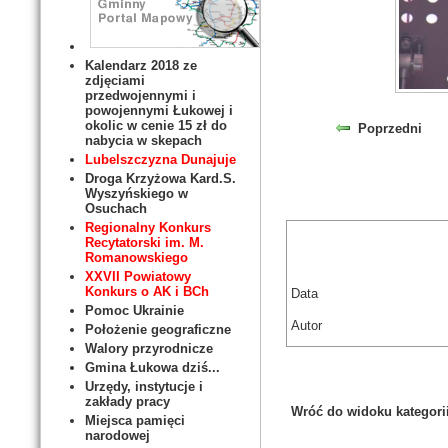
Kalendarz 2018 ze
zdjęciami
przedwojennymi i
powojennymi Łukowej i
okolic w cenie 15 zł do
Poprzedni
nabycia w skepach
Lubelszczyzna Dunajuje
Droga Krzyżowa Kard.S.
Wyszyńskiego w
Osuchach
Regionalny Konkurs
Recytatorski im. M.
Romanowskiego
XXVII Powiatowy
Konkurs o AK i BCh
Data
Pomoc Ukrainie
Autor
Położenie geograficzne
Walory przyrodnicze
Gmina Łukowa dziś...
Urzędy, instytucje i
zakłady pracy
Wróć do widoku kategori
Miejsca pamięci
narodowej