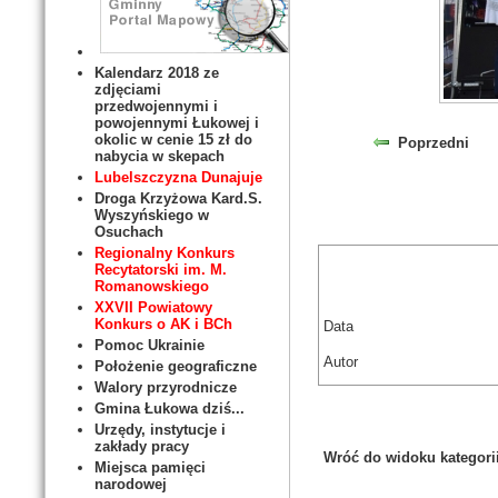
Kalendarz 2018 ze
zdjęciami
przedwojennymi i
powojennymi Łukowej i
okolic w cenie 15 zł do
Poprzedni
nabycia w skepach
Lubelszczyzna Dunajuje
Droga Krzyżowa Kard.S.
Wyszyńskiego w
Osuchach
Regionalny Konkurs
Recytatorski im. M.
Romanowskiego
XXVII Powiatowy
Konkurs o AK i BCh
Data
Pomoc Ukrainie
Autor
Położenie geograficzne
Walory przyrodnicze
Gmina Łukowa dziś...
Urzędy, instytucje i
zakłady pracy
Wróć do widoku kategori
Miejsca pamięci
narodowej