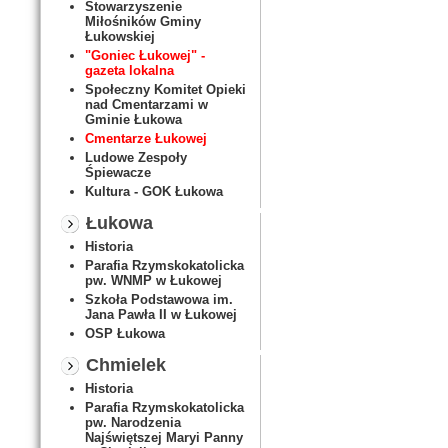
Stowarzyszenie
Miłośników Gminy
Łukowskiej
"Goniec Łukowej" -
gazeta lokalna
Społeczny Komitet Opieki
nad Cmentarzami w
Gminie Łukowa
Cmentarze Łukowej
Ludowe Zespoły
Śpiewacze
Kultura - GOK Łukowa
Łukowa
Historia
Parafia Rzymskokatolicka
pw. WNMP w Łukowej
Szkoła Podstawowa im.
Jana Pawła II w Łukowej
OSP Łukowa
Chmielek
Historia
Parafia Rzymskokatolicka
pw. Narodzenia
Najświętszej Maryi Panny