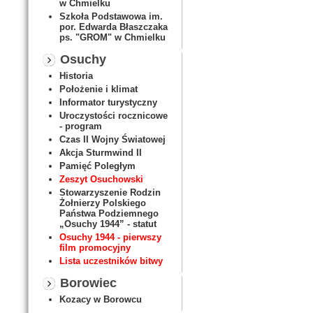
w Chmielku
Szkoła Podstawowa im.
por. Edwarda Błaszczaka
ps. "GROM" w Chmielku
Osuchy
Historia
Położenie i klimat
Informator turystyczny
Uroczystości rocznicowe
- program
Czas II Wojny Światowej
Akcja Sturmwind II
Pamięć Poległym
Zeszyt Osuchowski
Stowarzyszenie Rodzin
Żołnierzy Polskiego
Państwa Podziemnego
„Osuchy 1944” - statut
Osuchy 1944 - pierwszy
film promocyjny
Lista uczestników bitwy
Borowiec
Kozacy w Borowcu