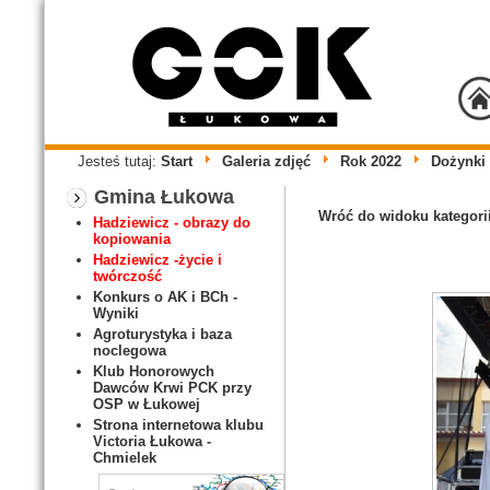
Jesteś tutaj:
Start
Galeria zdjęć
Rok 2022
Dożynki
Gmina Łukowa
Wróć do widoku kategori
Hadziewicz - obrazy do
kopiowania
Hadziewicz -życie i
twórczość
Konkurs o AK i BCh -
Wyniki
Agroturystyka i baza
noclegowa
Klub Honorowych
Dawców Krwi PCK przy
OSP w Łukowej
Strona internetowa klubu
Victoria Łukowa -
Chmielek