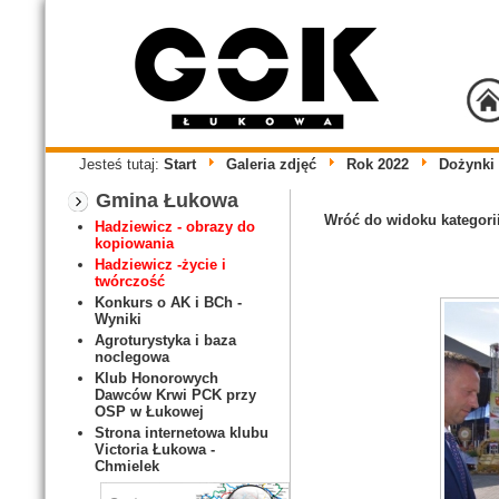
Jesteś tutaj:
Start
Galeria zdjęć
Rok 2022
Dożynki
Gmina Łukowa
Wróć do widoku kategori
Hadziewicz - obrazy do
kopiowania
Hadziewicz -życie i
twórczość
Konkurs o AK i BCh -
Wyniki
Agroturystyka i baza
noclegowa
Klub Honorowych
Dawców Krwi PCK przy
OSP w Łukowej
Strona internetowa klubu
Victoria Łukowa -
Chmielek