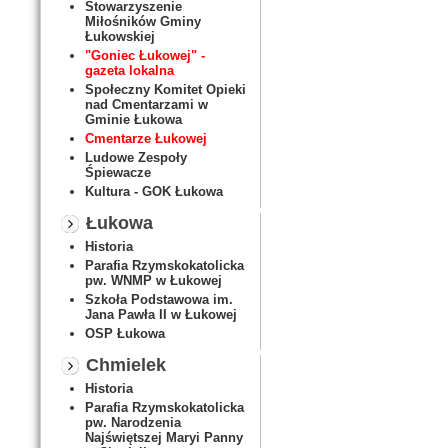
Stowarzyszenie
Miłośników Gminy
Łukowskiej
"Goniec Łukowej" -
gazeta lokalna
Społeczny Komitet Opieki
nad Cmentarzami w
Gminie Łukowa
Cmentarze Łukowej
Ludowe Zespoły
Śpiewacze
Kultura - GOK Łukowa
Łukowa
Historia
Parafia Rzymskokatolicka
pw. WNMP w Łukowej
Szkoła Podstawowa im.
Jana Pawła II w Łukowej
OSP Łukowa
Chmielek
Historia
Parafia Rzymskokatolicka
pw. Narodzenia
Najświętszej Maryi Panny