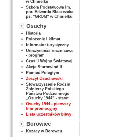
w Chmielku
Szkoła Podstawowa im.
por. Edwarda Błaszczaka
ps. "GROM" w Chmielku
Osuchy
Historia
Położenie i klimat
Informator turystyczny
Uroczystości rocznicowe
- program
Czas II Wojny Światowej
Akcja Sturmwind II
Pamięć Poległym
Zeszyt Osuchowski
Stowarzyszenie Rodzin
Żołnierzy Polskiego
Państwa Podziemnego
„Osuchy 1944” - statut
Osuchy 1944 - pierwszy
film promocyjny
Lista uczestników bitwy
Borowiec
Kozacy w Borowcu