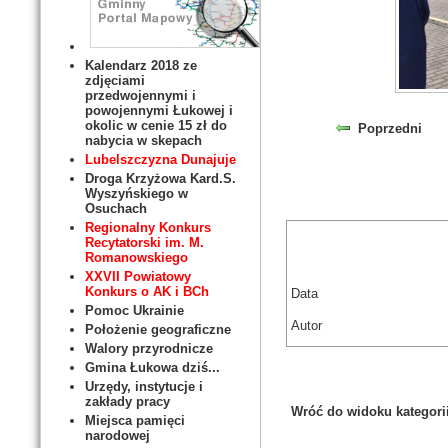
Kalendarz 2018 ze
zdjęciami
przedwojennymi i
powojennymi Łukowej i
okolic w cenie 15 zł do
Poprzedni
nabycia w skepach
Lubelszczyzna Dunajuje
Droga Krzyżowa Kard.S.
Wyszyńskiego w
Osuchach
Regionalny Konkurs
Recytatorski im. M.
Romanowskiego
XXVII Powiatowy
Konkurs o AK i BCh
Data
Pomoc Ukrainie
Autor
Położenie geograficzne
Walory przyrodnicze
Gmina Łukowa dziś...
Urzędy, instytucje i
zakłady pracy
Wróć do widoku kategori
Miejsca pamięci
narodowej