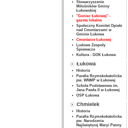
Stowarzyszenie
Miłośników Gminy
Łukowskiej
"Goniec Łukowej" -
gazeta lokalna
Społeczny Komitet Opieki
nad Cmentarzami w
Gminie Łukowa
Cmentarze Łukowej
Ludowe Zespoły
Śpiewacze
Kultura - GOK Łukowa
Łukowa
Historia
Parafia Rzymskokatolicka
pw. WNMP w Łukowej
Szkoła Podstawowa im.
Jana Pawła II w Łukowej
OSP Łukowa
Chmielek
Historia
Parafia Rzymskokatolicka
pw. Narodzenia
Najświętszej Maryi Panny