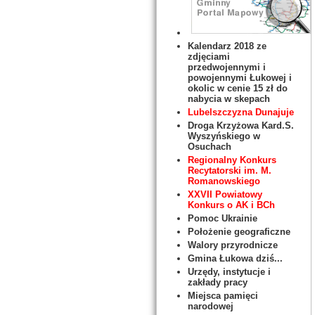
Kalendarz 2018 ze
zdjęciami
przedwojennymi i
powojennymi Łukowej i
okolic w cenie 15 zł do
nabycia w skepach
Lubelszczyzna Dunajuje
Droga Krzyżowa Kard.S.
Wyszyńskiego w
Osuchach
Regionalny Konkurs
Recytatorski im. M.
Romanowskiego
XXVII Powiatowy
Konkurs o AK i BCh
Pomoc Ukrainie
Położenie geograficzne
Walory przyrodnicze
Gmina Łukowa dziś...
Urzędy, instytucje i
zakłady pracy
Miejsca pamięci
narodowej