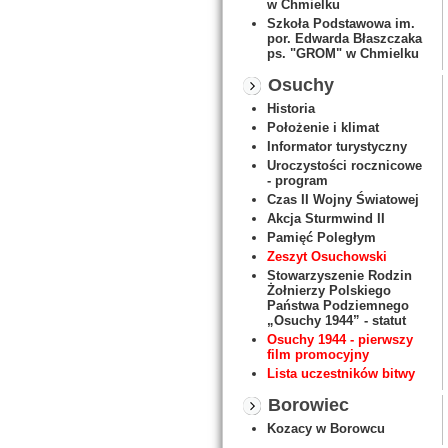
w Chmielku
Szkoła Podstawowa im.
por. Edwarda Błaszczaka
ps. "GROM" w Chmielku
Osuchy
Historia
Położenie i klimat
Informator turystyczny
Uroczystości rocznicowe
- program
Czas II Wojny Światowej
Akcja Sturmwind II
Pamięć Poległym
Zeszyt Osuchowski
Stowarzyszenie Rodzin
Żołnierzy Polskiego
Państwa Podziemnego
„Osuchy 1944” - statut
Osuchy 1944 - pierwszy
film promocyjny
Lista uczestników bitwy
Borowiec
Kozacy w Borowcu