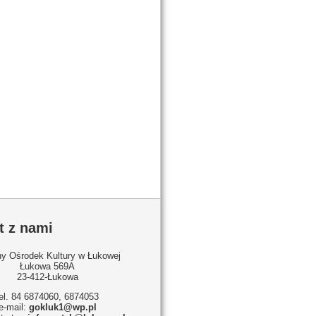
t z nami
y Ośrodek Kultury w Łukowej
Łukowa 569A
23-412-Łukowa
tel. 84 6874060, 6874053
e-mail:
gokluk1@wp.pl