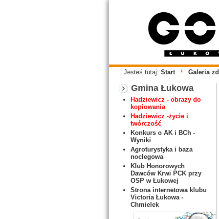
Jesteś tutaj:
Start
Galeria zd
Gmina Łukowa
Hadziewicz - obrazy do
kopiowania
Hadziewicz -życie i
twórczość
Konkurs o AK i BCh -
Wyniki
Agroturystyka i baza
noclegowa
Klub Honorowych
Dawców Krwi PCK przy
OSP w Łukowej
Strona internetowa klubu
Victoria Łukowa -
Chmielek