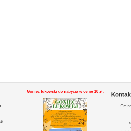
Goniec łukowski do nabycia w cenie
10 zł.
Kontak
a
Gminn
16