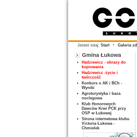
Jesteś tutaj:
Start
Galeria zd
Gmina Łukowa
Hadziewicz - obrazy do
kopiowania
Hadziewicz -życie i
twórczość
Konkurs o AK i BCh -
Wyniki
Agroturystyka i baza
noclegowa
Klub Honorowych
Dawców Krwi PCK przy
OSP w Łukowej
Strona internetowa klubu
Victoria Łukowa -
Chmielek