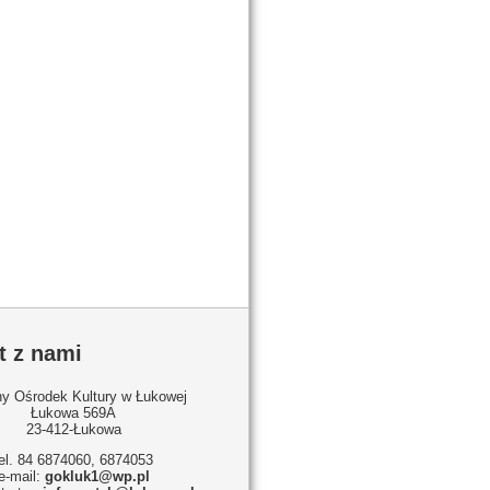
t z nami
y Ośrodek Kultury w Łukowej
Łukowa 569A
23-412-Łukowa
tel. 84 6874060, 6874053
e-mail:
gokluk1@wp.pl