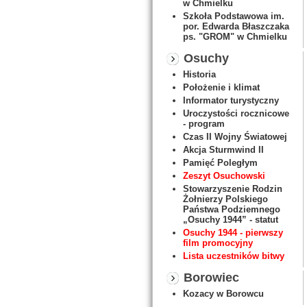
w Chmielku
Szkoła Podstawowa im.
por. Edwarda Błaszczaka
ps. "GROM" w Chmielku
Osuchy
Historia
Położenie i klimat
Informator turystyczny
Uroczystości rocznicowe
- program
Czas II Wojny Światowej
Akcja Sturmwind II
Pamięć Poległym
Zeszyt Osuchowski
Stowarzyszenie Rodzin
Żołnierzy Polskiego
Państwa Podziemnego
„Osuchy 1944” - statut
Osuchy 1944 - pierwszy
film promocyjny
Lista uczestników bitwy
Borowiec
Kozacy w Borowcu