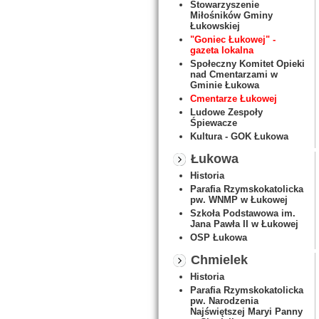
Stowarzyszenie
Miłośników Gminy
Łukowskiej
"Goniec Łukowej" -
gazeta lokalna
Społeczny Komitet Opieki
nad Cmentarzami w
Gminie Łukowa
Cmentarze Łukowej
Ludowe Zespoły
Śpiewacze
Kultura - GOK Łukowa
Łukowa
Historia
Parafia Rzymskokatolicka
pw. WNMP w Łukowej
Szkoła Podstawowa im.
Jana Pawła II w Łukowej
OSP Łukowa
Chmielek
Historia
Parafia Rzymskokatolicka
pw. Narodzenia
Najświętszej Maryi Panny