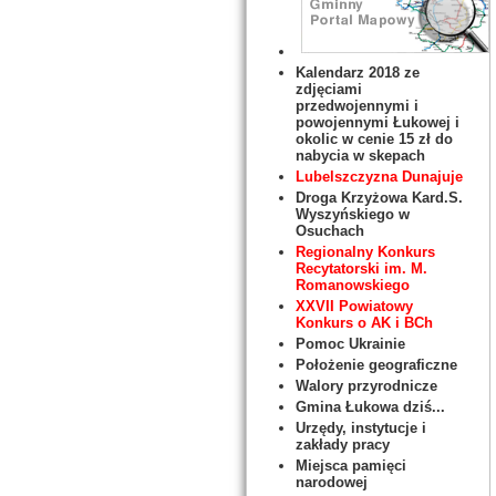
Kalendarz 2018 ze
zdjęciami
przedwojennymi i
powojennymi Łukowej i
okolic w cenie 15 zł do
nabycia w skepach
Lubelszczyzna Dunajuje
Droga Krzyżowa Kard.S.
Wyszyńskiego w
Osuchach
Regionalny Konkurs
Recytatorski im. M.
Romanowskiego
XXVII Powiatowy
Konkurs o AK i BCh
Pomoc Ukrainie
Położenie geograficzne
Walory przyrodnicze
Gmina Łukowa dziś...
Urzędy, instytucje i
zakłady pracy
Miejsca pamięci
narodowej