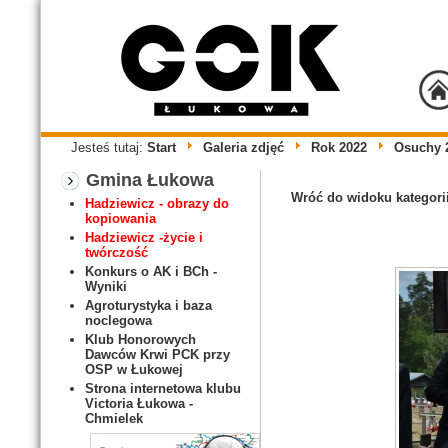
Jesteś tutaj:
Start
Galeria zdjęć
Rok 2022
Osuchy 
Gmina Łukowa
Wróć do widoku kategori
Hadziewicz - obrazy do
kopiowania
Hadziewicz -życie i
twórczość
Konkurs o AK i BCh -
Wyniki
Agroturystyka i baza
noclegowa
Klub Honorowych
Dawców Krwi PCK przy
OSP w Łukowej
Strona internetowa klubu
Victoria Łukowa -
Chmielek