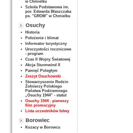
w Chmielku
Szkoła Podstawowa im.
por. Edwarda Błaszczaka
ps. "GROM" w Chmielku
Osuchy
Historia
Położenie i klimat
Informator turystyczny
Uroczystości rocznicowe
- program
Czas II Wojny Światowej
Akcja Sturmwind II
Pamięć Poległym
Zeszyt Osuchowski
Stowarzyszenie Rodzin
Żołnierzy Polskiego
Państwa Podziemnego
„Osuchy 1944” - statut
Osuchy 1944 - pierwszy
film promocyjny
Lista uczestników bitwy
Borowiec
Kozacy w Borowcu