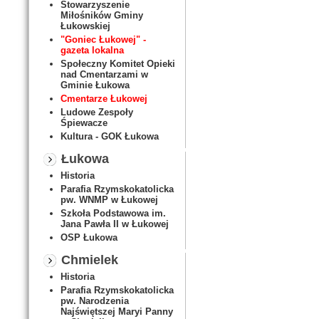
Stowarzyszenie
Miłośników Gminy
Łukowskiej
"Goniec Łukowej" -
gazeta lokalna
Społeczny Komitet Opieki
nad Cmentarzami w
Gminie Łukowa
Cmentarze Łukowej
Ludowe Zespoły
Śpiewacze
Kultura - GOK Łukowa
Łukowa
Historia
Parafia Rzymskokatolicka
pw. WNMP w Łukowej
Szkoła Podstawowa im.
Jana Pawła II w Łukowej
OSP Łukowa
Chmielek
Historia
Parafia Rzymskokatolicka
pw. Narodzenia
Najświętszej Maryi Panny