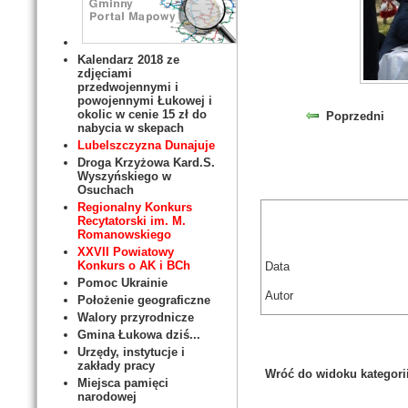
Kalendarz 2018 ze
zdjęciami
przedwojennymi i
powojennymi Łukowej i
okolic w cenie 15 zł do
Poprzedni
nabycia w skepach
Lubelszczyzna Dunajuje
Droga Krzyżowa Kard.S.
Wyszyńskiego w
Osuchach
Regionalny Konkurs
Recytatorski im. M.
Romanowskiego
XXVII Powiatowy
Konkurs o AK i BCh
Data
Pomoc Ukrainie
Autor
Położenie geograficzne
Walory przyrodnicze
Gmina Łukowa dziś...
Urzędy, instytucje i
zakłady pracy
Wróć do widoku kategori
Miejsca pamięci
narodowej