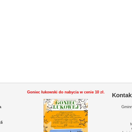
Goniec łukowski do nabycia w cenie
10 zł.
Kontak
a
Gminn
16