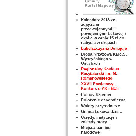
Kalendarz 2018 ze
zdjęciami
przedwojennymi i
powojennymi Łukowej i
okolic w cenie 15 zł do
nabycia w skepach
Lubelszczyzna Dunajuje
Droga Krzyżowa Kard.S.
Wyszyńskiego w
Osuchach
Regionalny Konkurs
Recytatorski im. M.
Romanowskiego
XXVII Powiatowy
Konkurs o AK i BCh
Pomoc Ukrainie
Położenie geograficzne
Walory przyrodnicze
Gmina Łukowa dziś...
Urzędy, instytucje i
zakłady pracy
Miejsca pamięci
narodowej