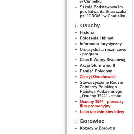
w Chmielku
Szkoła Podstawowa im.
por. Edwarda Błaszczaka
ps. "GROM" w Chmielku
Osuchy
Historia
Położenie i klimat
Informator turystyczny
Uroczystości rocznicowe
- program
Czas II Wojny Światowej
Akcja Sturmwind II
Pamięć Poległym
Zeszyt Osuchowski
Stowarzyszenie Rodzin
Żołnierzy Polskiego
Państwa Podziemnego
„Osuchy 1944” - statut
Osuchy 1944 - pierwszy
film promocyjny
Lista uczestników bitwy
Borowiec
Kozacy w Borowcu