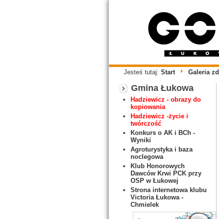
Jesteś tutaj:
Start
Galeria zd
Gmina Łukowa
Hadziewicz - obrazy do
kopiowania
Hadziewicz -życie i
twórczość
Konkurs o AK i BCh -
Wyniki
Agroturystyka i baza
noclegowa
Klub Honorowych
Dawców Krwi PCK przy
OSP w Łukowej
Strona internetowa klubu
Victoria Łukowa -
Chmielek