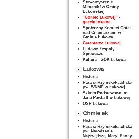
Stowarzyszenie
Miłośników Gminy
Łukowskiej
"Goniec Łukowej" -
gazeta lokalna
Społeczny Komitet Opieki
nad Cmentarzami w
Gminie Łukowa
Cmentarze Łukowej
Ludowe Zespoły
Śpiewacze
Kultura - GOK Łukowa
Łukowa
Historia
Parafia Rzymskokatolicka
pw. WNMP w Łukowej
Szkoła Podstawowa im.
Jana Pawła II w Łukowej
OSP Łukowa
Chmielek
Historia
Parafia Rzymskokatolicka
pw. Narodzenia
Najświętszej Maryi Panny