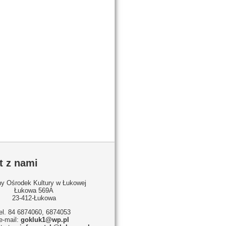
t z nami
y Ośrodek Kultury w Łukowej
Łukowa 569A
23-412-Łukowa
tel. 84 6874060, 6874053
e-mail:
gokluk1@wp.pl