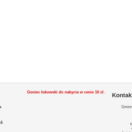
Goniec łukowski do nabycia w cenie
10 zł.
Kontak
a
Gminn
16