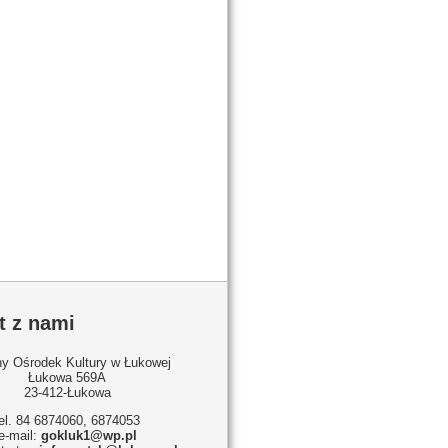
t z nami
y Ośrodek Kultury w Łukowej
Łukowa 569A
23-412-Łukowa
tel. 84 6874060, 6874053
e-mail:
gokluk1@wp.pl