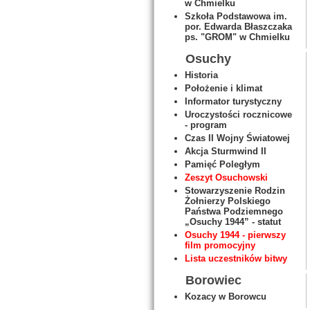
w Chmielku
Szkoła Podstawowa im.
por. Edwarda Błaszczaka
ps. "GROM" w Chmielku
Osuchy
Historia
Położenie i klimat
Informator turystyczny
Uroczystości rocznicowe
- program
Czas II Wojny Światowej
Akcja Sturmwind II
Pamięć Poległym
Zeszyt Osuchowski
Stowarzyszenie Rodzin
Żołnierzy Polskiego
Państwa Podziemnego
„Osuchy 1944” - statut
Osuchy 1944 - pierwszy
film promocyjny
Lista uczestników bitwy
Borowiec
Kozacy w Borowcu