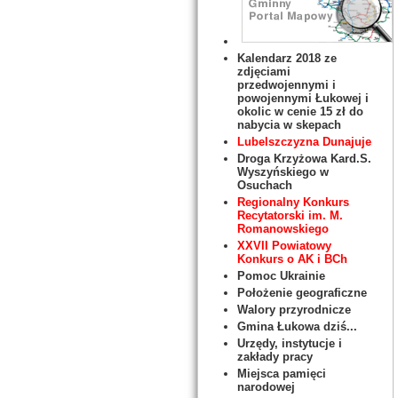
Kalendarz 2018 ze
zdjęciami
przedwojennymi i
powojennymi Łukowej i
okolic w cenie 15 zł do
nabycia w skepach
Lubelszczyzna Dunajuje
Droga Krzyżowa Kard.S.
Wyszyńskiego w
Osuchach
Regionalny Konkurs
Recytatorski im. M.
Romanowskiego
XXVII Powiatowy
Konkurs o AK i BCh
Pomoc Ukrainie
Położenie geograficzne
Walory przyrodnicze
Gmina Łukowa dziś...
Urzędy, instytucje i
zakłady pracy
Miejsca pamięci
narodowej