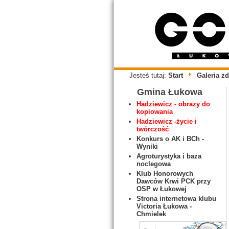
Jesteś tutaj:
Start
Galeria zd
Gmina Łukowa
Hadziewicz - obrazy do
kopiowania
Hadziewicz -życie i
twórczość
Konkurs o AK i BCh -
Wyniki
Agroturystyka i baza
noclegowa
Klub Honorowych
Dawców Krwi PCK przy
OSP w Łukowej
Strona internetowa klubu
Victoria Łukowa -
Chmielek