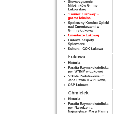
Stowarzyszenie
Miłośników Gminy
Łukowskiej
"Goniec Łukowej" -
gazeta lokalna
Społeczny Komitet Opieki
nad Cmentarzami w
Gminie Łukowa
Cmentarze Łukowej
Ludowe Zespoły
Śpiewacze
Kultura - GOK Łukowa
Łukowa
Historia
Parafia Rzymskokatolicka
pw. WNMP w Łukowej
Szkoła Podstawowa im.
Jana Pawła II w Łukowej
OSP Łukowa
Chmielek
Historia
Parafia Rzymskokatolicka
pw. Narodzenia
Najświętszej Maryi Panny