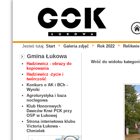
Jesteś tutaj:
Start
Galeria zdjęć
Rok 2022
Relikwi
Gmina Łukowa
Wróć do widoku kategori
Hadziewicz - obrazy do
kopiowania
Hadziewicz -życie i
twórczość
Konkurs o AK i BCh -
Wyniki
Agroturystyka i baza
noclegowa
Klub Honorowych
Dawców Krwi PCK przy
OSP w Łukowej
Strona internetowa klubu
Victoria Łukowa -
Chmielek