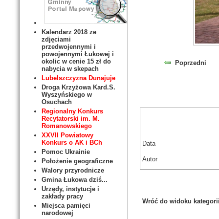
Kalendarz 2018 ze
zdjęciami
przedwojennymi i
powojennymi Łukowej i
okolic w cenie 15 zł do
Poprzedni
nabycia w skepach
Lubelszczyzna Dunajuje
Droga Krzyżowa Kard.S.
Wyszyńskiego w
Osuchach
Regionalny Konkurs
Recytatorski im. M.
Romanowskiego
XXVII Powiatowy
Konkurs o AK i BCh
Data
Pomoc Ukrainie
Autor
Położenie geograficzne
Walory przyrodnicze
Gmina Łukowa dziś...
Urzędy, instytucje i
zakłady pracy
Wróć do widoku kategori
Miejsca pamięci
narodowej