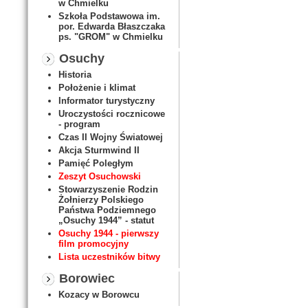
w Chmielku
Szkoła Podstawowa im.
por. Edwarda Błaszczaka
ps. "GROM" w Chmielku
Osuchy
Historia
Położenie i klimat
Informator turystyczny
Uroczystości rocznicowe
- program
Czas II Wojny Światowej
Akcja Sturmwind II
Pamięć Poległym
Zeszyt Osuchowski
Stowarzyszenie Rodzin
Żołnierzy Polskiego
Państwa Podziemnego
„Osuchy 1944” - statut
Osuchy 1944 - pierwszy
film promocyjny
Lista uczestników bitwy
Borowiec
Kozacy w Borowcu