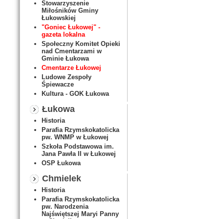
Stowarzyszenie
Miłośników Gminy
Łukowskiej
"Goniec Łukowej" -
gazeta lokalna
Społeczny Komitet Opieki
nad Cmentarzami w
Gminie Łukowa
Cmentarze Łukowej
Ludowe Zespoły
Śpiewacze
Kultura - GOK Łukowa
Łukowa
Historia
Parafia Rzymskokatolicka
pw. WNMP w Łukowej
Szkoła Podstawowa im.
Jana Pawła II w Łukowej
OSP Łukowa
Chmielek
Historia
Parafia Rzymskokatolicka
pw. Narodzenia
Najświętszej Maryi Panny