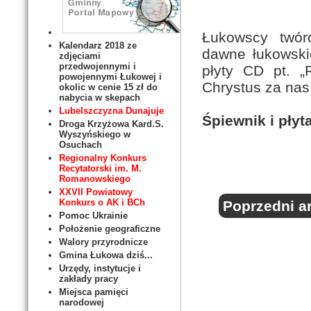
Łukowscy twór
Kalendarz 2018 ze
dawne łukowski
zdjęciami
przedwojennymi i
płyty CD pt. „
powojennymi Łukowej i
Chrystus za nas 
okolic w cenie 15 zł do
nabycia w skepach
Lubelszczyzna Dunajuje
Śpiewnik i pły
Droga Krzyżowa Kard.S.
Wyszyńskiego w
Osuchach
Regionalny Konkurs
Recytatorski im. M.
Romanowskiego
XXVII Powiatowy
Konkurs o AK i BCh
Poprzedni ar
Pomoc Ukrainie
Położenie geograficzne
Walory przyrodnicze
Gmina Łukowa dziś...
Urzędy, instytucje i
zakłady pracy
Miejsca pamięci
narodowej