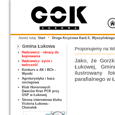
Jesteś tutaj:
Start
Droga Krzyżowa Kard.S. Wyszyńskieg
Gmina Łukowa
Proponujemy na Wie
Hadziewicz - obrazy do
kopiowania
Jako, że Gorzki
Hadziewicz -życie i
twórczość
Łukowej, Gmin
Konkurs o AK i BCh -
ilustrowany fo
Wyniki
parafialnego w 
Agroturystyka i baza
noclegowa
Klub Honorowych
Dawców Krwi PCK przy
OSP w Łukowej
Strona internetowa klubu
Victoria Łukowa -
Chmielek