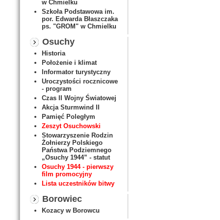
w Chmielku
Szkoła Podstawowa im.
por. Edwarda Błaszczaka
ps. "GROM" w Chmielku
Osuchy
Historia
Położenie i klimat
Informator turystyczny
Uroczystości rocznicowe
- program
Czas II Wojny Światowej
Akcja Sturmwind II
Pamięć Poległym
Zeszyt Osuchowski
Stowarzyszenie Rodzin
Żołnierzy Polskiego
Państwa Podziemnego
„Osuchy 1944” - statut
Osuchy 1944 - pierwszy
film promocyjny
Lista uczestników bitwy
Borowiec
Kozacy w Borowcu