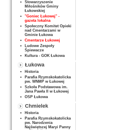
Stowarzyszenie
Miłośników Gminy
Łukowskiej
"Goniec Łukowej" -
gazeta lokalna
Społeczny Komitet Opieki
nad Cmentarzami w
Gminie Łukowa
Cmentarze Łukowej
Ludowe Zespoły
Śpiewacze
Kultura - GOK Łukowa
Łukowa
Historia
Parafia Rzymskokatolicka
pw. WNMP w Łukowej
Szkoła Podstawowa im.
Jana Pawła II w Łukowej
OSP Łukowa
Chmielek
Historia
Parafia Rzymskokatolicka
pw. Narodzenia
Najświętszej Maryi Panny